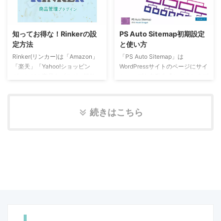
は >> 知ってお得な！Rinkerの設
自由自在。自動返信や送信後の画
定方法 をご覧ください。 Rinker
面転送など大手サイトに負けない
の２つの使い方 Rinkerを使って
クオリティーを表現できます。
知ってお得な！Rinkerの設
PS Auto Sitemap初期設定
商品リンクを行うには２つの方法
Contact Form7のインストールと
定方法
と使い方
があります。どちらで行っても後
初期設定 WordPressの管理画面
から編集も可能です。 管理画面
Rinker(リンカー)は「Amazon」
「PS Auto Sitemap」は
から、「プラグイン」→「新規追
の「商品リンク」から事前にリン
「楽天」「Yahoo!ショッピン
WordPressサイトのページにサイ
加」を選びます。 右上のキーワ
クを作成する投稿画面で記事に直
グ」などの商品をブログへ簡単に
トマップを自動生成してくれるプ
ードに「コンタクトフォーム」と
接「商品リン ...
リンクできるWordPressのプラグ
ラグインです。ユーザビリティの
入力をすると、上記写真のように
インです。物販のブログを始める
改善などが期待できます。 この
表示されるので「今すぐインスト
方は特におすすすめです。
プラグインは WordPress の最新3
ール」をクリックします。 イ ...
続きはこちら
Rinkerを使用するために用意する
回のメジャーリリースに対してテ
もの Rinker（プラグイン）のダ
ストされていません。もうメンテ
ウンロードAmazonのAPIまた
ナンスやサポートがされていない
は、楽天のアプリID/デベロッパ
かもしれず、最新バージョンの
ーIDAmazonまたは楽天から商品
WordPress で使用した場合は互
検索するために必要。バリューコ
換性の問題が発生する可能性があ
マースまたはもしもアフィリエイ
ります。※WordPressより引用 シ
トに登録 Rinkerをインストール
ンプルで使いやすいプラグインで
する RinkerはWordpressのプ ...
すがしばらく更新更新されていま
せん。 ...