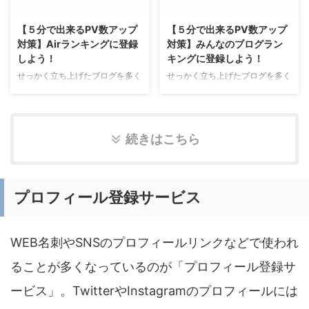
の努力でなんとかなります。 し
の努力でなんとかなります。 し
かし、ブログを立ち上げた直後は
かし、ブログを立ち上げた直後は
【５分で出来るPV数アップ
【５分で出来るPV数アップ
ドメインパワーは０です。（中古
ドメインパワーは０です。（中古
対策】Airランキングに登録
対策】みんなのブログラン
ドメイン除く） この厳しい状況
ドメイン除く） この厳しい状況
しよう！
キングに登録しよう！
を打開するには無料で登録できる
を打開するには無料で登録できる
ブログは有効な手段で、「ブログ
ブログは有効な手段で、「ブログ
せっかく立ち上げたブログを多く
せっかく立ち上げたブログを多く
サークル」を通じて多くの方に見
王」を通じて多くの方に見ていた
の人たちに見てもらうには、
の人たちに見てもらうには、
ていただくチャンスと被リンク獲
だくチャンスと被リンク獲得のチ
Google検索結果で上位に上がる
Google検索結果で上位に上がる
得のチャンスにも繋がります。
ャンスにも繋がります。 そもそ
のが必須となります。 そのため
のが必須となります。 そのため
そもそもブログサークルとは ...
も「ブログ王」とは何？ 「ブロ
には、「ドメインパワー」を上げ
には、「ドメインパワー」を上げ
続きはこちら
...
なくてはなりません。サイトの更
なくてはなりません。サイトの更
新頻度や内容も重要ですが、自分
新頻度や内容も重要ですが、自分
の努力でなんとかなります。 し
の努力でなんとかなります。 し
かし、ブログを立ち上げた直後は
かし、ブログを立ち上げた直後は
プロフィール登録サービス
ドメインパワーは０です。（中古
ドメインパワーは０です。（中古
ドメイン除く） この厳しい状況
ドメイン除く） この厳しい状況
を打開するには無料で登録できる
を打開するには無料で登録できる
WEB名刺やSNSのプロフィールリンクなどで使われ
ブログは有効な手段で、「Airラ
ブログは有効な手段で、「みんな
ンキング」を通じて多くの方に見
のブログランキング」を通じて多
ることが多くなっているのが「プロフィール登録サ
ていただくチャンスと被リンク獲
くの方に見ていただくチャンスと
得のチャンスにも繋がります。
被リンク獲得のチャンスにも繋が
ービス」。TwitterやInstagramのプロフィールには
そもそも「Airランキング」 ...
ります。 そもそも「みんなのブ