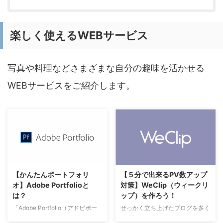
です。 SNSプロフィール欄の
です。 SNSプロフィール欄の
URLにプロフィールリンクを入れ
URLにプロフィールリンクを入れ
るのが一般的な使い方です。 そ
るのが一般的な使い方です。 そ
楽しく使えるWEBサービス
もそもLinktree（リンクツリー）
もそも「lit.link（リットリン
とは何？ Linktreeは、SNSや
ク）」とは何？ lit.linkは、SNSや
YouTubeなどのLinktreeのページ
YouTubeなどのリンクをlit.linkの
写真や料理などさまざまな自分の趣味を活かせる
に無料公開できるサービスです。
ページに無料公開できるサービス
名前（ニックネーム可）や自己紹
です。名前（ニックネーム可）や
WEBサービスをご紹介します。
介、URL、SNSなどの自己紹介が
自己紹介、URL、SNSなどの自己
行えます。 ...
紹介が ...
【かんたんポートフォリ
【５分で出来るPV数アップ
オ】Adobe Portfolioと
対策】WeClip（ウィークリ
は？
ップ）を作ろう！
「Adobe Portfolio（アドビポー
せっかく立ち上げたブログを多く
トフォリオ）」はWebの知識がな
の人たちに見てもらうには、