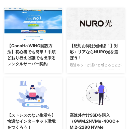
ログ相談できるサービスです。
ブログは有効な手段で、
「ブログで困ったことがあれば、
tumblr（タンブラー）を通じて多
一人で悩まずご相談ください。」
くの方に見ていただくチャンスと
とも書かれてい ...
被リンク獲得のチャンスにも繋が
ります。 そもそもtumblr（ ...
【ConoHa WING開設方
【絶対お得は光回線！】対
法】初心者でも簡単！手順
応エリアならNURO光を選
どおり行えば誰でも出来る
ぼう！
レンタルサーバー契約
最近ネットが遅いと感じることが
あると思います。回線に問題があ
ConoHa WINGのメリットについ
るわけではなく、リモートワーク
ては別の記事で紹介させていただ
やSNS、ユーチューバー、オンラ
いたので割愛させていただき、こ
インゲームなどネット利用者数が
こではConoHa WINGのサーバー
増え続けていることが挙げられま
契約についてご説明します。アン
す。 NURO光公式サイト フレッ
ダーラインや画像を囲んでいる箇
ツ光（コラボ光）とNURO光の回
所に注意してご覧ください。 レ
線の比較 フレッツ光およびコラ
ンタルサーバーを申し込む 下記
【ストレスのない生活を】
高速外付けSSDを購入
ボ光の契約数が合計で2303.4万
のConoHa WING（公式サイト）
快適なインターネット環境
（GWM.2NVMe-40GC＋
件（シェア64.0%）対して、
から、お申し込みボタンを押すと
をつくろう！
M.2-2280 NVMe
「NURO光」がNURO Bizや
下記の画面が表示されます。