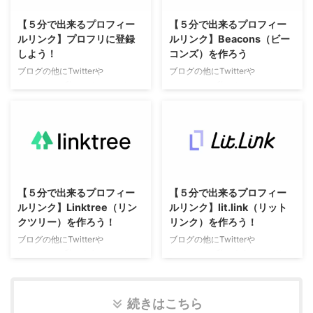
【５分で出来るプロフィー
【５分で出来るプロフィー
ルリンク】プロフリに登録
ルリンク】Beacons（ビー
しよう！
コンズ）を作ろう
ブログの他にTwitterや
ブログの他にTwitterや
Instagram、私のようにアメリカ
Instagram、私のようにアメリカ
のSNS、Tumblrなど使っている
のSNS、Tumblrなど使っている
方も多いかと思います。 それら
方も多いかと思います。 それら
を一覧でまとめることができるの
を一覧でまとめることができるの
が、プロフィールリンクサービス
が、プロフィールリンクサービス
です。 SNSプロフィール欄の
です。 SNSプロフィール欄の
URLにプロフィールリンクを入れ
URLにプロフィールリンクを入れ
るのが一般的な使い方です。 そ
るのが一般的な使い方です。 そ
【５分で出来るプロフィー
【５分で出来るプロフィー
もそもプロフリとは何？ プロフ
もそもBeacons（ビーコンズ）と
ルリンク】Linktree（リン
ルリンク】lit.link（リット
リは、SNSのプロフィールリンク
は何？ Beaconsはアメリカ発の
クツリー）を作ろう！
リンク）を作ろう！
サービスで、見て欲しいリンク先
プロフィールリンク作成サービス
をひとつにまとめてくれます。ま
で、画像や文章、動画、Web上の
ブログの他にTwitterや
ブログの他にTwitterや
た、豊富なデザインテンプレート
記事などを無料公開できるほか、
Instagram、私のようにアメリカ
Instagram、私のようにアメリカ
をはじめとするすべての機能は無
ページ内電子書籍やムービーなど
のSNS、Tumblrなど使っている
のSNS、Tumblrなど使っている
料で使うことができます。 被リ
のデジタルコンテンツの販売行え
方も多いかと思います。 それら
方も多いかと思います。 それら
ンクを獲得して ...
る ...
を一覧でまとめることができるの
を一覧でまとめることができるの
続きはこちら
が、プロフィールリンクサービス
が、プロフィールリンクサービス