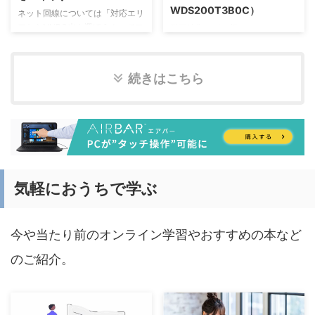
WDS200T3B0C）
NURO 光 Connectなどの合計で
>>ConoHa WING公式サイト 新
ネット回線については「対応エリ
100万件と、契約者数では圧倒的
規ConoHa WINGへお申し込みの
アならNURO光を選ぼう！」でフ
動画編集などを行っているとパソ
にフレッツ光になります。 ま
方は、「初めてご利用の方」を選
レッツ光（コラボ光）と比較して
コンの容量もすぐになくなってし
た、フレッツ光（コラボ光）は同
び、メールアドレスとパスワード
紹介させていただきましたが、こ
まいます。そこで40Gbps
じ回 ...
を入力し ...
の回では、回線会社選びではな
Thunderbolt 4/3 (USB-C)対応で
続きはこちら
く、すでにご自宅に引かれている
大容量（2TB程度）の製品を探し
回線を有効に活用する方法をご紹
たところ、ケースとSSDを別に購
介します。 インターネット回線
入した方がはるかに安く作れるこ
の種類を確認しよう インターネ
とが分かりました！ 玄人志向の
ット回線は、「光回線」「ポケッ
GWM.2NVMe-40GC外付けケー
トWi-Fi」「ホームルーター」の
ス GWM.2NVMe-40GCは、M.2
大きく分けて３種類の回線に分か
NVMe SSDの性能を十分に発揮
れます。その特徴を見て行きまし
させ外付けにするポータブルケー
気軽におうちで学ぶ
ょう！ 光回線 「光回線」は、光
スです。Thunderbolt 3/4 (USB-
ファイバーケーブルを利用してイ
C) 接続に対応していて、読み込
ンターネットを通信するサービス
みで最大3069 ...
今や当たり前のオンライン学習やおすすめの本など
です。従来の電話回線など ...
のご紹介。