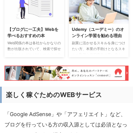
【ブログに一工夫】Webを
Udemy（ユーデミー）のオ
学べるおすすめの本
ンライン学習を勧める理由
Web関係の本は各社からかなりの
副業に活かせるスキルを身につけ
数が出版されていて、検索で探せ
たい方、本業の手助けとなるスキ
ばランキングなどでおすすめの本
ルの取得や学習意欲の高い方な
も数多くヒットします。その中で
ど、スキルを身につけたい方はた
実際に私が実際に購入した良本を
くさんいます。 そのスキルを手
紹介いたします。 「1冊ですべて
軽に身につけるにはオンライン学
身につくHTML & CSSとWebデ
習が最適です。オンライン学習プ
ザイン入門講座」と「ほんの一手
ラットフォームである
間で劇的に変わるHTML & CSS
Udemy（ユーデミー）の登録方
楽しく稼ぐためのWEBサービス
とWebデザイン実践講座 」の２
法や学習方法、お得な価格で購入
冊 元グラフィックデザイナー兼
出来るセール情報なども紹介しま
Webデザイナーであった私からみ
す。 お手軽な価格で始められ、
「Google AdSense」や「アフェリエイト」など、
ても、ためになる内容で、そのタ
数多くのコースから選べる
イトル通りHTML、CSSとデザイ
Udemy（ユーデミー）のオンラ
ブログを行っている方の収入源としては必須となっ
ンのWeb全般が体系的に学べる仕
イン学習は、通勤などの隙間時間
様にな ...
も有効に使って学ぶことが出来ま