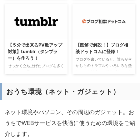
くても、「写真」や「イラス
Google検索結果で上位に上がる
ト」、「動画」などのポートフォ
のが必須となります。 そのため
リオがオシャレにかんたんに作成
には、「ドメインパワー」を上げ
できます。 基本的に操作はテン
なくてはなりません。サイトの更
プレートを選んで、素材を入れる
新頻度や内容も重要ですが、自分
だけ。しかも“無料”でドメイン料
の努力でなんとかなります。 し
もかかりません！ どんなサイト
かし、ブログを立ち上げた直後は
【５分で出来るPV数アップ
【図解で解説！】ブログ相
が作れるの？ ご自身の作品を紹
ドメインパワーは０です。（中古
対策】tumblr（タンブラ
談ドットコムに登録！
介する「作品のコレクション」な
ドメイン除く） この厳しい状況
ー）を作ろう！
どの複数ページサイトや、ランデ
を打開するには無料で登録できる
ブログを書いていると、誰もが何
ィングページたデジタル名刺など
ブログは有効な手段で、
かしらのトラブルやいろいろな壁
せっかく立ち上げたブログを多く
の１ページ物の「ようこそペー
「WeClip（ウィークリップ）」
にぶつかります。ブログのコツや
の人たちに見てもらうには、
ジ」など、用途に合わせたサイト
を通じて多くの方に見ていただく
記事の書き方、パソコンのことや
Google検索結果で上位に上がる
が最大５つ作成することができま
チャンスと被リンク獲得のチャン
WordPress、テーマなど様々で
のが必須となります。 そのため
おうち環境（ネット・ガジェット）
す。 基本テーマ（ ...
スにも繋がります。 そもそも
す。 交流のあるベテランブロガ
には、「ドメインパワー」を上げ
「We ...
ーさんからもWordPressの件で聞
なくてはなりません。サイトの更
かれることも多々あります。。。
新頻度や内容も重要ですが、自分
そんなブロガーさんの助けになる
の努力でなんとかなります。 し
ネット環境やパソコン、その周辺のガジェット。お
のが「ブログ相談ドットコム」で
かし、ブログを立ち上げた直後は
す。 そもそも「ブログ相談ドッ
うちでWEBサービスを快適に使うための環境をご紹
ドメインパワーは０です。（中古
トコム」とは何？ 「ブログ相談
ドメイン除く） この厳しい状況
介します。
ドットコム」は、誰でも無料でブ
を打開するには無料で登録できる