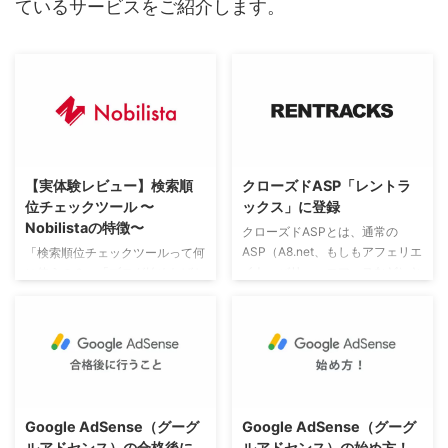
ているサービスをご紹介します。
す。 スキルUPをして人生の選択
肢を増やしま ...
【実体験レビュー】検索順
クローズドASP「レントラ
位チェックツール 〜
ックス」に登録
Nobilistaの特徴〜
クローズドASPとは、通常の
ASP（A8.net、もしもアフェリエ
「検索順位チェックツールって何
イト、バリューコマースなど）と
に使うの？」「ブログ始めたばか
は異なり、自らの申請で申込する
りなのでまだいいかな？」という
ことはできません。ASP会社から
人も多いかと思いますが、初心者
のオファーや申し込みからの厳し
の方こそ使って欲しいツールで
い審査の上登録することができま
す。 頑張ってブログを書いても
す。 今回はクローズドASP会社
競合が強いワードでは、Google
の中から、当ブログ宛てにオファ
検索の順位も上がらず中々読んで
ーをいただいた「株式会社レント
もらえません。 そのため、ブロ
Google AdSense（グーグ
Google AdSense（グーグ
ラックス」の紹介ならびに登録ま
グを書くまえに「検索順位チェッ
ルアドセンス）の合格後に
ルアドセンス）の始め方！