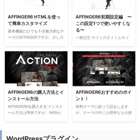
AFFINGER6 HTMLを使っ
AFFINGER6初期設定編 〜
て簡単カスタマイズ
この設定1つで使いやすくな
る〜
基本機能だけでも十分魅力的なテ
ーマのAFFINGERですが、少しの
一般設定 サイトのタイトルサイ
手間で自分だけのAFFINGERにカ
トのタイトルとなります。覚えや
スタマイズできます。収益に特化
すく検索されやすいタイトルがお
したテーマなので、デザイン・レ
すすめです。後から変更出来るの
イアウトはHTMLを使って自分好
でここではあまり深く考えずに設
みに仕上げれば、よりパーフェク
定しましょう。キャッチフレーズ
トなテーマに近づきます。 自分
検索に関わるフレーズとなるの
好みのプロフィールに仕上げよ
で、サイトの説明を簡潔にまとめ
う！ 自動で改行されるので、文
ます。 WordPress管理画面の
AFFINGER6の購入方法とイ
AFFINGER6おすすめのポイ
章によっては見栄えが悪くなる場
「設定」→「一般」を選びます。
ンストール方法
ント！
合があります。読みづらいですよ
一般設定画面の上２つ「サイトの
ね。。。 ご存知だと思います
タイトル」「キャッチフレーズ」
AFFINGER6を購入する インスト
有料テーマに絞って話をします
が、WordPressの管理画面より
を入力します。※タイムゾーンは
ール方法は簡単ですが、WEBか
が、テーマの中には簡単なもの複
「ユーザー」→「プロフィール」
「東京」が選択されているか確認
らのダウンロード販売のみとなり
雑なもの、楽しむためのものや収
で設定できます。プロフィールは
してください。設定が終わったら
ます。下記の公式サイトより購入
益を望むものと沢山のテーマがあ
HTMLを使っ ...
左下の方にある「変更を保存」を
いただけます。 AFFINGER6公式
りますが、AFFINGERは 細かな設
WordPressプラグイン
クリック。 パーマリンク設 ...
サイト 公式サイトのリンク先を
定が出来て複雑ですが、「稼ぐ」