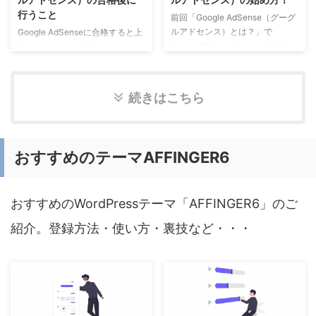
での流れをご紹介します。 株式
クツール」でワードを検索し、ワ
行うこと
会社レントラックスとは？ 2005
ードをそのまま使うか？ロングテ
前回「Google AdSense（グーグ
年12月設立で、成功報酬広告の
ールキーワード（複数ワードの組
ルアドセンス）とは？」で
Google AdSenseに合格すると上
ASP（クローズド・アフェリエイ
み合わせ）にするか？全く変えて
Googleアドセンスについてはお
記のようメールが届きます。やっ
ト）やインターネット広告、リス
しまうか？を選択してから書き始
分かりいただけたかと思います。
との思いで合格した方も多いので
ティング広告を ...
めることができます。
今回は実際にGoogleアドセンス
はないでしょうか？ 嬉しさに浸
Nobilista（ノビリスタ）とは ...
に登録をしてみましょう！
りながらも、ここが収益化に向け
続きはこちら
Googleアカウントを取得する
たスタート地点で、まだ合格後に
Googleアドセンスを使用するに
行うことがあります。「アカウン
は、Googleアカウントが必要に
トを確認」をクリックします。
なります。すでにGmailやGoogle
アドセンスのサイトで内容を確認
おすすめのテーマAFFINGER6
アナリティクス等で登録を済ませ
する アドセンスのページに移動
ている方は飛ばしてください。
すると、上記のように２つの警告
取得していない場合にはGoogle
が表示されています。 一難去っ
アカウント作成ページでアカウン
おすすめのWordPressテーマ「AFFINGER6」のご
てまた一難って感じです・・・
トを作ります。「アカウントを作
ads.txtファイルについて まず、
紹介。登録方法・使い方・裏技など・・・
成する」をクリックしま ...
一つ目の赤い警告は「ads.txt（ア
ズテキスト）」と言います。「架
空 ...