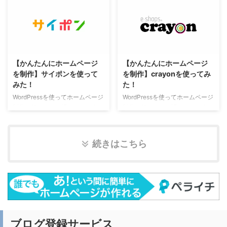
開設するにはそれなりの手間と時
開設するにはそれなりの手間と時
間と知識が必要で、開設してから
間と知識が必要で、開設してから
もWordPressは拡張性が高いた
もWordPressは拡張性が高いた
め、いろいろと求めたくなるもの
め、いろいろと求めたくなるもの
です。 好きな方にとってはあり
です。 好きな方にとってはあり
がたいCMSですが、苦手な方に
がたいCMSですが、苦手な方に
【かんたんにホームページ
【かんたんにホームページ
とってはとても大きな壁となりま
とってはとても大きな壁となりま
を制作】サイポンを使って
を制作】crayonを使ってみ
す。 今回紹介する「ペライチ」
す。 今回紹介する「Strikingly」
みた！
た！
は、プログラミングがわからなく
は、プログラミングがわからなく
てもパソコンが苦手な方でも感覚
てもパソコンが苦手な方でも感覚
WordPressを使ってホームページ
WordPressを使ってホームページ
的に作ることができます。 そも
的に作ることができます。 そも
制作を行うのは、慣れている人に
制作を行うのは、慣れている人に
そも「ペライチ」とは何？ 「ペ
そもStrikingly（ストライキング
とってはかんたんなことですが、
とってはかんたんなことですが、
ライチ」は専門知識不要で誰でも
リー）とは何？ Stri ...
開設するにはそれなりの手間と時
開設するにはそれなりの手間と時
かんたんにホーム ...
間と知識が必要で、開設してから
間と知識が必要で、開設してから
続きはこちら
もWordPressは拡張性が高いた
もWordPressは拡張性が高いた
め、いろいろと求めたくなるもの
め、いろいろと求めたくなるもの
です。 好きな方にとってはあり
です。 好きな方にとってはあり
がたいCMSですが、苦手な方に
がたいCMSですが、苦手な方に
とってはとても大きな壁となりま
とってはとても大きな壁となりま
す。 今回紹介する「サイポン」
す。 今回紹介する「crayon」
は、プログラミングがわからなく
は、プログラミングがわからなく
てもパソコンが苦手な方でも感覚
てもパソコンが苦手な方でも感覚
ブログ登録サービス