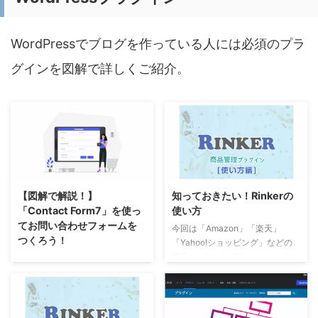
スクロールしていくと、上の画像
に特化したテーマです。
のように「infotop（インフォト
WordPressのテーマは一度購入す
ップ）」の販売ページへのリンク
ると度々変更するのもではありま
WordPressでブログを作っている人には必須のプラ
がありますので、販売条件を確認
せん。そのため始めが肝心で、初
の上、クリックしてお進みくださ
心者には少し難しいところはあり
グインを図解で詳しくご紹介。
い。 ご購入画面が表示されま
ますが、私どものブログならびに
す。金額を確認し、会員登録済み
沢山のブロガーの方がAFFINGER
の方は、メールアドレスとパスワ
について書かれていいます。それ
ードでログイン出来ます。また、
だけ多くのユーザーが使用してい
初めてご利用の方は住所、氏名、
る、おすすめのテーマなので間違
電話番号、 ...
えありません。 ...
【図解で解説！】
知っておきたい！Rinkerの
「Contact Form7」を使っ
使い方
てお問い合わせフォームを
今回は「Amazon」「楽天」
つくろう！
「Yahoo!ショッピング」などの
商品をブログへ簡単にリンクでき
WordPressのプラグイン
るWordPressプラグイン
「Contact Form7」を使えば、ブ
「Rinker(リンカー)」の使い方を
ログにお問い合わせフォームを簡
簡単に説明します。 ダウンロー
単に設定できます。オリジナルで
ド、インストール、設定方法など
作成できるので項目もデザインも