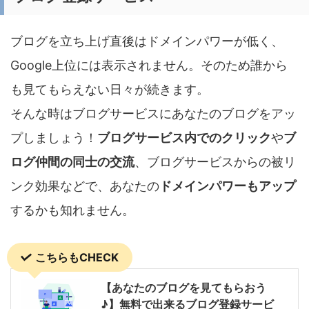
的に作ることができます。 そも
的に作ることができます。 そも
そも「サイポン」とは何？ 「サ
そも「crayon」とは何？
イポン」は専門知識不要で誰でも
「crayon」は専門知識不要で誰
ブログを立ち上げ直後はドメインパワーが低く、
かんたんにブログ ...
でもかん ...
Google上位には表示されません。そのため誰から
も見てもらえない日々が続きます。
そんな時はブログサービスにあなたのブログをアッ
プしましょう！
ブログサービス内でのクリック
や
ブ
ログ仲間の同士の交流
、ブログサービスからの被リ
ンク効果などで、あなたの
ドメインパワーもアップ
するかも知れません。
こちらもCHECK
【あなたのブログを見てもらおう
♪】無料で出来るブログ登録サービ