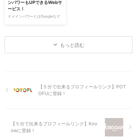
ンパワーもUPできるWebサ
ー代くらいです。 以前はレンタ
クツール」でワードを検索し、ワ
ービス！
ルサーバーとドメインを別々に取
ードをそのまま使うか？ロングテ
得していたため、それぞれに費用
ールキーワード（複数ワードの組
ドメインパワーとはGoogleなど
がかかりましたが、現在はドメイ
み合わせ）にするか？全く変えて
の検索エンジンからの信頼度を数
ン無料のレンタルサーバー会社が
しまうか？を選択してから書き始
値化したものです。 そのドメイ
ほとんどです。 初期費用 「レ ...
めることができます。
ンパワーの要素となるのが、「コ
Nobilista（ノビリスタ）とは ...
ンテンツの質と量」「更新頻度」
もっと読む
「ドメイン年数」「被リンク」等
となります。この中で「コンテン
ツの質と量」「更新頻度」は努力
でなんとかなります。「ドメイン
年数」は新規で始めた方ではどう
する事も出来ません。対策として
は中古ドメインを購入して始める
【５分で出来るプロフィールリンク】POT
ことぐらいでしょうか。 では、
OFUに登録！
残りの「被リンク」はというと、
外部からの「被リンク」は、良い
記事を書いて自然に増えるのを待
つのが一番ですが、ブログを ...
【５分で出来るプロフィールリンク】Kno
owに登録！