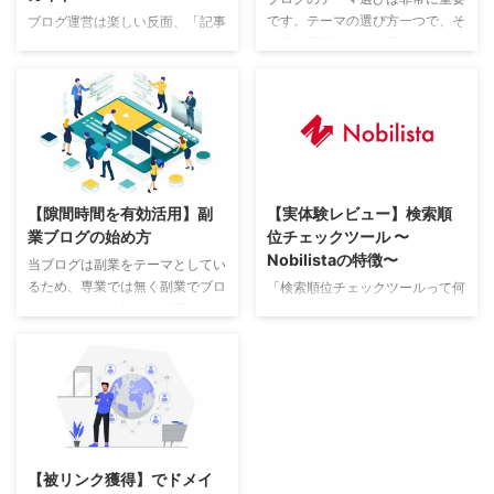
です。テーマの選び方一つで、そ
ブログ運営は楽しい反面、「記事
の後の展開が大きく変わってきま
を書く時間が足りない」「ネタが
す。 私自身も当ブログの他に、
思いつかない」と悩む人も多いで
「仕事に纏わるブログ」「趣味の
すよね。そこで注目されているの
ブログ」の２つを運営しています
が、ChatGPTを活用したブログ
が、同じ人間が書いていてもテー
自動化です。ChatGPTを上手に
マによっては、書くことに時間が
使えば、記事構成から本文作成ま
掛かったりPV数が思ったように
でを効率化でき、作業時間を大幅
伸びなかったりします。 実際に
に短縮できます。この記事では、
【隙間時間を有効活用】副
【実体験レビュー】検索順
副業ブログを行なっている私だか
ChatGPTでブログ自動化する方
業ブログの始め方
位チェックツール 〜
らこそ分かる現役副業ブロガーの
法を、初心者にもわかりやすく、
Nobilistaの特徴〜
視点でご紹介します。 本業を活
例を交えながら丁寧に解説しま
当ブログは副業をテーマとしてい
かしたブログテーマを見つけよ
す。 ChatGPTでブログ自動化す
るため、専業では無く副業でブロ
「検索順位チェックツールって何
う！ 収益化を目指すブログ前提
る基本的な考え方 「ChatGPTで
グを始める方を対象に記事をまと
に使うの？」「ブログ始めたばか
のお話しになりますが、別記事で
ブログ自動化する基本的な考え
めています。 副業ならではのテ
りなのでまだいいかな？」という
も書きましたように、専業ブロガ
方」では、まずAIと人の役割を正
ーマの選び方や、わずかな隙間時
人も多いかと思いますが、初心者
ー ...
しく理解 ...
間を使っての効率の良いブログの
の方こそ使って欲しいツールで
薦め方をご紹介します。 副業に
す。 頑張ってブログを書いても
ブログをすすめる理由 初期費用
競合が強いワードでは、Google
がほとんどかからない パソコン
検索の順位も上がらず中々読んで
を持っていれば、ブログを始める
もらえません。 そのため、ブロ
【被リンク獲得】でドメイ
のにかかる費用はレンタルサーバ
グを書くまえに「検索順位チェッ