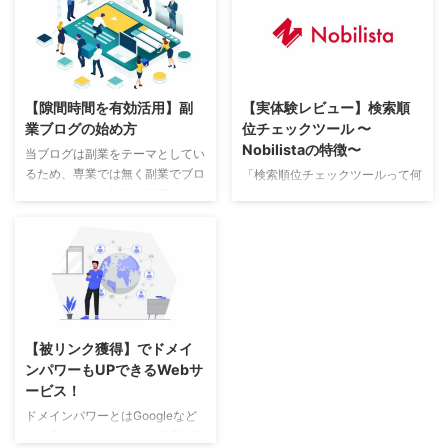
ブログ」の２つを運営しています
が、ChatGPTを活用したブログ
が、同じ人間が書いていてもテー
自動化です。ChatGPTを上手に
マによっては、書くことに時間が
使えば、記事構成から本文作成ま
掛かったりPV数が思ったように
でを効率化でき、作業時間を大幅
伸びなかったりします。 実際に
に短縮できます。この記事では、
【隙間時間を有効活用】副
【実体験レビュー】検索順
副業ブログを行なっている私だか
ChatGPTでブログ自動化する方
業ブログの始め方
位チェックツール 〜
らこそ分かる現役副業ブロガーの
法を、初心者にもわかりやすく、
Nobilistaの特徴〜
視点でご紹介します。 本業を活
例を交えながら丁寧に解説しま
当ブログは副業をテーマとしてい
かしたブログテーマを見つけよ
す。 ChatGPTでブログ自動化す
るため、専業では無く副業でブロ
「検索順位チェックツールって何
う！ 収益化を目指すブログ前提
る基本的な考え方 「ChatGPTで
グを始める方を対象に記事をまと
に使うの？」「ブログ始めたばか
のお話しになりますが、別記事で
ブログ自動化する基本的な考え
めています。 副業ならではのテ
りなのでまだいいかな？」という
も書きましたように、専業ブロガ
方」では、まずAIと人の役割を正
ーマの選び方や、わずかな隙間時
人も多いかと思いますが、初心者
ー ...
しく理解 ...
間を使っての効率の良いブログの
の方こそ使って欲しいツールで
薦め方をご紹介します。 副業に
す。 頑張ってブログを書いても
ブログをすすめる理由 初期費用
競合が強いワードでは、Google
がほとんどかからない パソコン
検索の順位も上がらず中々読んで
を持っていれば、ブログを始める
もらえません。 そのため、ブロ
【被リンク獲得】でドメイ
のにかかる費用はレンタルサーバ
グを書くまえに「検索順位チェッ
ンパワーもUPできるWebサ
ー代くらいです。 以前はレンタ
クツール」でワードを検索し、ワ
ービス！
ルサーバーとドメインを別々に取
ードをそのまま使うか？ロングテ
得していたため、それぞれに費用
ールキーワード（複数ワードの組
ドメインパワーとはGoogleなど
がかかりましたが、現在はドメイ
み合わせ）にするか？全く変えて
の検索エンジンからの信頼度を数