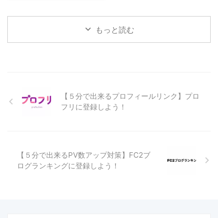
ン無料のレンタルサーバー会社が
しまうか？を選択してから書き始
値化したものです。 そのドメイ
ほとんどです。 初期費用 「レ ...
めることができます。
ンパワーの要素となるのが、「コ
Nobilista（ノビリスタ）とは ...
ンテンツの質と量」「更新頻度」
もっと読む
「ドメイン年数」「被リンク」等
となります。この中で「コンテン
ツの質と量」「更新頻度」は努力
でなんとかなります。「ドメイン
年数」は新規で始めた方ではどう
する事も出来ません。対策として
は中古ドメインを購入して始める
【５分で出来るプロフィールリンク】プロ
ことぐらいでしょうか。 では、
フリに登録しよう！
残りの「被リンク」はというと、
外部からの「被リンク」は、良い
記事を書いて自然に増えるのを待
つのが一番ですが、ブログを ...
【５分で出来るPV数アップ対策】FC2ブ
ログランキングに登録しよう！