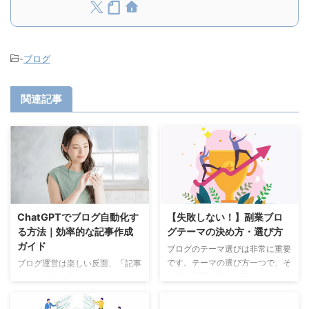
-
ブログ
関連記事
ChatGPTでブログ自動化す
【失敗しない！】副業ブロ
る方法｜効率的な記事作成
グテーマの決め方・選び方
ガイド
ブログのテーマ選びは非常に重要
です。テーマの選び方一つで、そ
ブログ運営は楽しい反面、「記事
の後の展開が大きく変わってきま
を書く時間が足りない」「ネタが
す。 私自身も当ブログの他に、
思いつかない」と悩む人も多いで
「仕事に纏わるブログ」「趣味の
すよね。そこで注目されているの