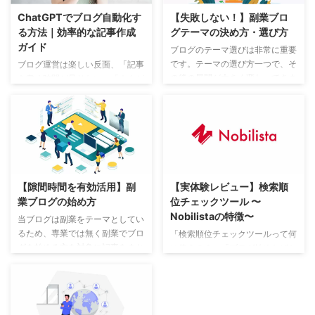
ChatGPTでブログ自動化す
【失敗しない！】副業ブロ
る方法｜効率的な記事作成
グテーマの決め方・選び方
ガイド
ブログのテーマ選びは非常に重要
です。テーマの選び方一つで、そ
ブログ運営は楽しい反面、「記事
の後の展開が大きく変わってきま
を書く時間が足りない」「ネタが
す。 私自身も当ブログの他に、
思いつかない」と悩む人も多いで
「仕事に纏わるブログ」「趣味の
すよね。そこで注目されているの
ブログ」の２つを運営しています
が、ChatGPTを活用したブログ
が、同じ人間が書いていてもテー
自動化です。ChatGPTを上手に
マによっては、書くことに時間が
使えば、記事構成から本文作成ま
掛かったりPV数が思ったように
でを効率化でき、作業時間を大幅
伸びなかったりします。 実際に
に短縮できます。この記事では、
【隙間時間を有効活用】副
【実体験レビュー】検索順
副業ブログを行なっている私だか
ChatGPTでブログ自動化する方
業ブログの始め方
位チェックツール 〜
らこそ分かる現役副業ブロガーの
法を、初心者にもわかりやすく、
Nobilistaの特徴〜
視点でご紹介します。 本業を活
例を交えながら丁寧に解説しま
当ブログは副業をテーマとしてい
かしたブログテーマを見つけよ
す。 ChatGPTでブログ自動化す
るため、専業では無く副業でブロ
「検索順位チェックツールって何
う！ 収益化を目指すブログ前提
る基本的な考え方 「ChatGPTで
グを始める方を対象に記事をまと
に使うの？」「ブログ始めたばか
のお話しになりますが、別記事で
ブログ自動化する基本的な考え
めています。 副業ならではのテ
りなのでまだいいかな？」という
も書きましたように、専業ブロガ
方」では、まずAIと人の役割を正
ーマの選び方や、わずかな隙間時
人も多いかと思いますが、初心者
ー ...
しく理解 ...
間を使っての効率の良いブログの
の方こそ使って欲しいツールで
薦め方をご紹介します。 副業に
す。 頑張ってブログを書いても