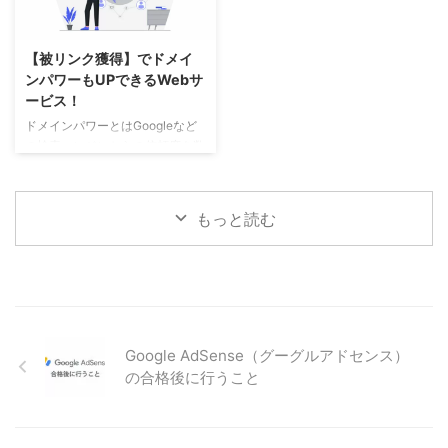
ブログをすすめる理由 初期費用
競合が強いワードでは、Google
がほとんどかからない パソコン
検索の順位も上がらず中々読んで
を持っていれば、ブログを始める
もらえません。 そのため、ブロ
【被リンク獲得】でドメイ
のにかかる費用はレンタルサーバ
グを書くまえに「検索順位チェッ
ンパワーもUPできるWebサ
ー代くらいです。 以前はレンタ
クツール」でワードを検索し、ワ
ービス！
ルサーバーとドメインを別々に取
ードをそのまま使うか？ロングテ
得していたため、それぞれに費用
ールキーワード（複数ワードの組
ドメインパワーとはGoogleなど
がかかりましたが、現在はドメイ
み合わせ）にするか？全く変えて
の検索エンジンからの信頼度を数
ン無料のレンタルサーバー会社が
しまうか？を選択してから書き始
値化したものです。 そのドメイ
ほとんどです。 初期費用 「レ ...
めることができます。
ンパワーの要素となるのが、「コ
Nobilista（ノビリスタ）とは ...
ンテンツの質と量」「更新頻度」
もっと読む
「ドメイン年数」「被リンク」等
となります。この中で「コンテン
ツの質と量」「更新頻度」は努力
でなんとかなります。「ドメイン
年数」は新規で始めた方ではどう
する事も出来ません。対策として
は中古ドメインを購入して始める
Google AdSense（グーグルアドセンス）
ことぐらいでしょうか。 では、
の合格後に行うこと
残りの「被リンク」はというと、
外部からの「被リンク」は、良い
記事を書いて自然に増えるのを待
つのが一番ですが、ブログを ...