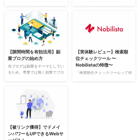
の後の展開が大きく変わってきま
を書く時間が足りない」「ネタが
す。 私自身も当ブログの他に、
思いつかない」と悩む人も多いで
「仕事に纏わるブログ」「趣味の
すよね。そこで注目されているの
ブログ」の２つを運営しています
が、ChatGPTを活用したブログ
が、同じ人間が書いていてもテー
自動化です。ChatGPTを上手に
マによっては、書くことに時間が
使えば、記事構成から本文作成ま
掛かったりPV数が思ったように
でを効率化でき、作業時間を大幅
伸びなかったりします。 実際に
に短縮できます。この記事では、
【隙間時間を有効活用】副
【実体験レビュー】検索順
副業ブログを行なっている私だか
ChatGPTでブログ自動化する方
業ブログの始め方
位チェックツール 〜
らこそ分かる現役副業ブロガーの
法を、初心者にもわかりやすく、
Nobilistaの特徴〜
視点でご紹介します。 本業を活
例を交えながら丁寧に解説しま
当ブログは副業をテーマとしてい
かしたブログテーマを見つけよ
す。 ChatGPTでブログ自動化す
るため、専業では無く副業でブロ
「検索順位チェックツールって何
う！ 収益化を目指すブログ前提
る基本的な考え方 「ChatGPTで
グを始める方を対象に記事をまと
に使うの？」「ブログ始めたばか
のお話しになりますが、別記事で
ブログ自動化する基本的な考え
めています。 副業ならではのテ
りなのでまだいいかな？」という
も書きましたように、専業ブロガ
方」では、まずAIと人の役割を正
ーマの選び方や、わずかな隙間時
人も多いかと思いますが、初心者
ー ...
しく理解 ...
間を使っての効率の良いブログの
の方こそ使って欲しいツールで
薦め方をご紹介します。 副業に
す。 頑張ってブログを書いても
ブログをすすめる理由 初期費用
競合が強いワードでは、Google
がほとんどかからない パソコン
検索の順位も上がらず中々読んで
を持っていれば、ブログを始める
もらえません。 そのため、ブロ
【被リンク獲得】でドメイ
のにかかる費用はレンタルサーバ
グを書くまえに「検索順位チェッ
ンパワーもUPできるWebサ
ー代くらいです。 以前はレンタ
クツール」でワードを検索し、ワ