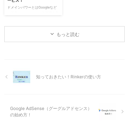
ービス！
ルサーバーとドメインを別々に取
ードをそのまま使うか？ロングテ
得していたため、それぞれに費用
ールキーワード（複数ワードの組
ドメインパワーとはGoogleなど
がかかりましたが、現在はドメイ
み合わせ）にするか？全く変えて
の検索エンジンからの信頼度を数
ン無料のレンタルサーバー会社が
しまうか？を選択してから書き始
値化したものです。 そのドメイ
ほとんどです。 初期費用 「レ ...
めることができます。
ンパワーの要素となるのが、「コ
Nobilista（ノビリスタ）とは ...
ンテンツの質と量」「更新頻度」
もっと読む
「ドメイン年数」「被リンク」等
となります。この中で「コンテン
ツの質と量」「更新頻度」は努力
でなんとかなります。「ドメイン
年数」は新規で始めた方ではどう
する事も出来ません。対策として
は中古ドメインを購入して始める
知っておきたい！Rinkerの使い方
ことぐらいでしょうか。 では、
残りの「被リンク」はというと、
外部からの「被リンク」は、良い
記事を書いて自然に増えるのを待
つのが一番ですが、ブログを ...
Google AdSense（グーグルアドセンス）
の始め方！