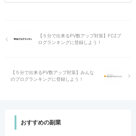
となります。この中で「コンテン
ツの質と量」「更新頻度」は努力
でなんとかなります。「ドメイン
年数」は新規で始めた方ではどう
する事も出来ません。対策として
は中古ドメインを購入して始める
【５分で出来るPV数アップ対策】FC2ブ
ことぐらいでしょうか。 では、
ログランキングに登録しよう！
残りの「被リンク」はというと、
外部からの「被リンク」は、良い
記事を書いて自然に増えるのを待
つのが一番ですが、ブログを ...
【５分で出来るPV数アップ対策】みんな
のブログランキングに登録しよう！
おすすめの副業