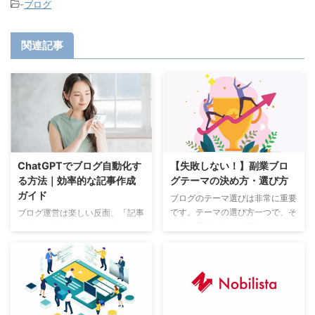
-
ブログ
関連記事
ChatGPTでブログ自動化す
【失敗しない！】副業ブロ
る方法｜効率的な記事作成
グテーマの決め方・選び方
ガイド
ブログのテーマ選びは非常に重要
です。テーマの選び方一つで、そ
ブログ運営は楽しい反面、「記事
の後の展開が大きく変わってきま
を書く時間が足りない」「ネタが
す。 私自身も当ブログの他に、
思いつかない」と悩む人も多いで
「仕事に纏わるブログ」「趣味の
すよね。そこで注目されているの
ブログ」の２つを運営しています
が、ChatGPTを活用したブログ
が、同じ人間が書いていてもテー
自動化です。ChatGPTを上手に
マによっては、書くことに時間が
使えば、記事構成から本文作成ま
掛かったりPV数が思ったように
でを効率化でき、作業時間を大幅