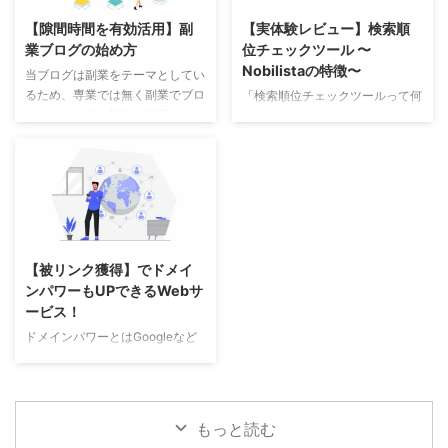
伸びなかったりします。 実際に
に短縮できます。この記事では、
【隙間時間を有効活用】副
【実体験レビュー】検索順
副業ブログを行なっている私だか
ChatGPTでブログ自動化する方
業ブログの始め方
位チェックツール 〜
らこそ分かる現役副業ブロガーの
法を、初心者にもわかりやすく、
Nobilistaの特徴〜
視点でご紹介します。 本業を活
例を交えながら丁寧に解説しま
当ブログは副業をテーマとしてい
かしたブログテーマを見つけよ
す。 ChatGPTでブログ自動化す
るため、専業では無く副業でブロ
「検索順位チェックツールって何
う！ 収益化を目指すブログ前提
る基本的な考え方 「ChatGPTで
グを始める方を対象に記事をまと
に使うの？」「ブログ始めたばか
のお話しになりますが、別記事で
ブログ自動化する基本的な考え
めています。 副業ならではのテ
りなのでまだいいかな？」という
も書きましたように、専業ブロガ
方」では、まずAIと人の役割を正
ーマの選び方や、わずかな隙間時
人も多いかと思いますが、初心者
ー ...
しく理解 ...
間を使っての効率の良いブログの
の方こそ使って欲しいツールで
薦め方をご紹介します。 副業に
す。 頑張ってブログを書いても
ブログをすすめる理由 初期費用
競合が強いワードでは、Google
がほとんどかからない パソコン
検索の順位も上がらず中々読んで
を持っていれば、ブログを始める
もらえません。 そのため、ブロ
【被リンク獲得】でドメイ
のにかかる費用はレンタルサーバ
グを書くまえに「検索順位チェッ
ンパワーもUPできるWebサ
ー代くらいです。 以前はレンタ
クツール」でワードを検索し、ワ
ービス！
ルサーバーとドメインを別々に取
ードをそのまま使うか？ロングテ
得していたため、それぞれに費用
ールキーワード（複数ワードの組
ドメインパワーとはGoogleなど
がかかりましたが、現在はドメイ
み合わせ）にするか？全く変えて
の検索エンジンからの信頼度を数
ン無料のレンタルサーバー会社が
しまうか？を選択してから書き始
値化したものです。 そのドメイ
ほとんどです。 初期費用 「レ ...
めることができます。
ンパワーの要素となるのが、「コ
Nobilista（ノビリスタ）とは ...
ンテンツの質と量」「更新頻度」
もっと読む
「ドメイン年数」「被リンク」等