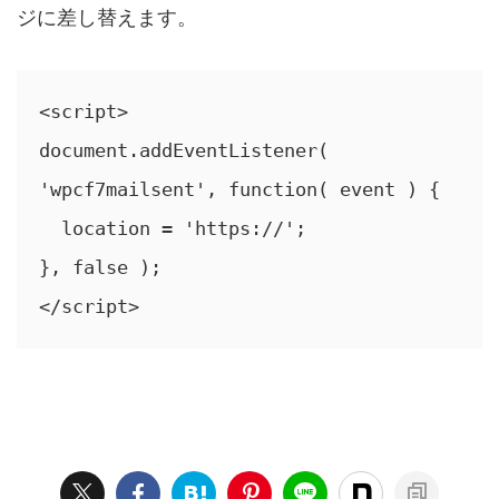
ジに差し替えます。
<script>

document.addEventListener( 
'wpcf7mailsent', function( event ) {

  location = 'https://';

}, false );

</script>