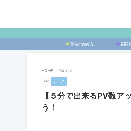
副業の始め方
副業
HOME
>
ブログ
>
PR
ブログ
【５分で出来るPV数アッ
う！