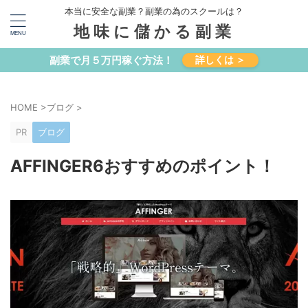
本当に安全な副業？副業の為のスクールは？
地味に儲かる副業
副業で月５万円稼ぐ方法！
詳しくは ＞
HOME
>
ブログ
>
PR
ブログ
AFFINGER6おすすめのポイント！