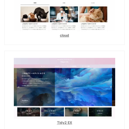
cloud
Tidy2
EX