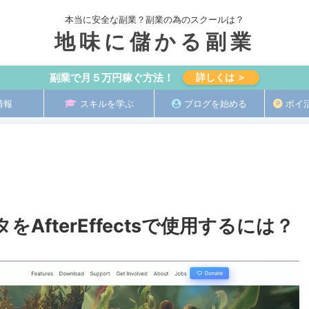
本当に安全な副業？副業の為のスクールは？
地味に儲かる副業
副業で月５万円稼ぐ方法！
詳しくは ＞
情報
スキルを学ぶ
ブログを始める
ポイ
をAfterEffectsで使用するには？