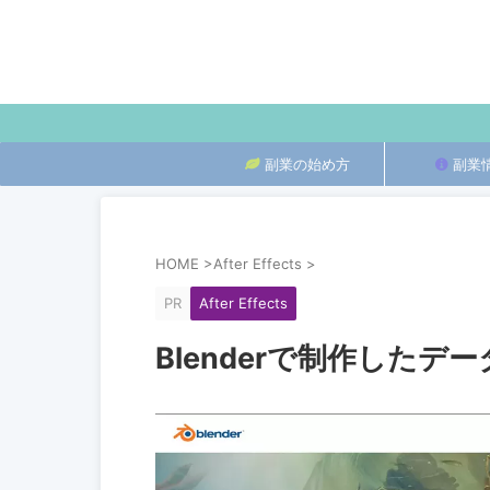
副業の始め方
副業
HOME
>
After Effects
>
PR
After Effects
Blenderで制作したデータ