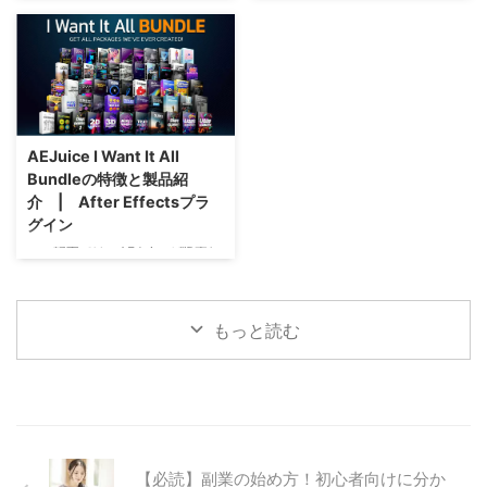
探していたところ… まさかのエク
Motion Elementsは、世界中のク
幅広い分野で欠かせない存在で
機能が追加されました。以前は
スプレッションのエンジンの違い
リエイターが利用す ...
す。しかし、動画制作に必要な素
GLTF、GLB形式だけでしたが、
によるものでし ...
材をすべて自分で準備するのは時
objファイルと.mtlマテリアルファ
間もコストもかかるため、多くの
イルをインポート出来るようにな
クリエイターが素材提供サービス
り、AfterEffects内での３Dデー
を利用しています。その中で注目
タの活用も増えてくるかと思いま
されているのが、Motion
す。 当記事では、Blenderで制作
AEJuice I Want It All
Elements（モーションエレメン
したデータをAfterEffectsで使用
Bundleの特徴と製品紹
ツ）です。 この記事では、特に
する方法をご紹介します。
介 | After Effectsプラ
注目される無料プランの特徴と、
Blenderは世界中で使用されてい
グイン
その効果的な活用方法、有料プラ
るあなので、制作されたデータは
ンとの違いについて詳しく解説し
無料・有料を含めるとかなりの数
この記事では、AEJuiceが販売し
ます。これから動画制作を始める
が配布されています。3 ...
ているAfter Effectsのプラグイン
初心者から、時間コストを軽減し
「 I Want It All Bundle」の特徴と
たいプロまで、幅広い読者に ...
収録さいれている商品についてご
もっと読む
紹介します。AEJuice拡張パック
をセットにしたお得なバンドル製
品で、シェイプアニメーションや
トランジション、スライドショ
ー、サウンドエフェクト、タイト
ル制作など映像制作における様々
な分野で活躍できる製品です。 I
【必読】副業の始め方！初心者向けに分か