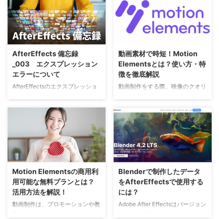
AfterEffects 備忘録
動画素材で時短！Motion
_003 エクスプレッション
Elementsとは？使い方・特
エラーについて
徴を徹底解説
AfterEffectsのエクスプレッショ
動画制作をする際、映像のクオリ
ンエラーについての備忘録です。
ティを高めるために、質の高い素
自身で作成していない支給データ
材が必要不可欠です。特にプロジ
やテンプレートなどを使用してる
ェクトの期限が迫っているとき
と思いもしないエラーが起こりま
や、アイデアに行き詰まったとき
す。その一部をまとめてみまし
に頼りになるのが、動画素材を提
た。 エクスプレッションエンジ
供してくれる「Motion
ンの違いによるエラー 上記のよ
Elements（モーションエレメン
うに『「style」という名前のプ
ツ）」です。 本記事では私もお
Motion Elementsの商用利
Blenderで制作したデータ
ロパティまたはメソッドが見つか
世話になっている「Motion
用可能な無料プランとは？
をAfterEffectsで使用する
らない〜』などのエラーメッセー
Elements（モーションエレメン
活用方法を解説！
には？
ジが表示されることがあります。
ツ）」の魅力と使い方について、
スクリプトに間違えがあるように
他サイトとも比較しながらご紹介
動画制作は、プロモーションや教
Adobe After Effectsはバージョン
は思えなかったので、他の原因を
します。 Motion Elementsとは？
育、エンターテインメントなど、
24.2からOBJモデルのインポート