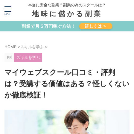
本当に安全な副業？副業の為のスクールは？
地味に儲かる副業
副業で月５万円稼ぐ方法！
詳しくは ＞
HOME
>
スキルを学ぶ
>
PR
スキルを学ぶ
マイウェブスクール口コミ・評判
は？受講する価値はある？怪しくない
か徹底検証！