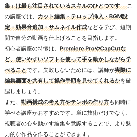
集」は最も注目されているスキルのひとつです。
こ
の講座では、
カット編集・テロップ挿入・BGM設
定・効果音追加・サムネイル作成
などを学び、短期
間で自分の動画を仕上げることを目指します。
初心者講座の特徴は、
Premiere ProやCapCutな
ど、使いやすいソフトを使って手を動かしながら学
べること
です。失敗しないためには、講師が
実際に
編集画面を共有して操作手順を見せてくれるか
を確
認しましょう。
また、
動画構成の考え方やテンポの作り方
も同時に
学べる講座がおすすめです。単に技術だけでなく、
視聴者の心を動かす編集を意識することで、より魅
力的な作品を作ることができます。