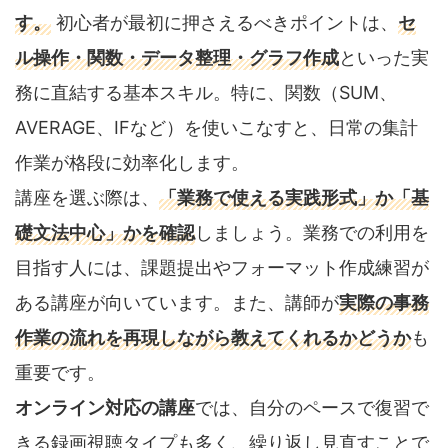
す。
初心者が最初に押さえるべきポイントは、
セ
ル操作・関数・データ整理・グラフ作成
といった実
務に直結する基本スキル。特に、関数（SUM、
AVERAGE、IFなど）を使いこなすと、日常の集計
作業が格段に効率化します。
講座を選ぶ際は、
「業務で使える実践形式」か「基
礎文法中心」かを確認
しましょう。業務での利用を
目指す人には、課題提出やフォーマット作成練習が
ある講座が向いています。また、講師が
実際の事務
作業の流れを再現しながら教えてくれるかどうか
も
重要です。
オンライン対応の講座
では、自分のペースで復習で
きる録画視聴タイプも多く、繰り返し見直すことで