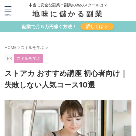
本当に安全な副業？副業の為のスクールは？
地味に儲かる副業
副業で月５万円稼ぐ方法！
詳しくは ＞
HOME
>
スキルを学ぶ
>
PR
スキルを学ぶ
ストアカ おすすめ講座 初心者向け｜
失敗しない人気コース10選