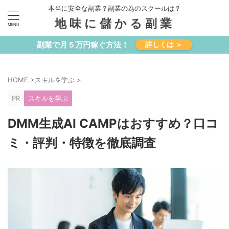
本当に安全な副業？副業の為のスクールは？
地味に儲かる副業
副業で月５万円稼ぐ方法！
詳しくは ＞
HOME
>
スキルを学ぶ
>
PR
スキルを学ぶ
DMM生成AI CAMPはおすすめ？口コ
ミ・評判・特徴を徹底調査