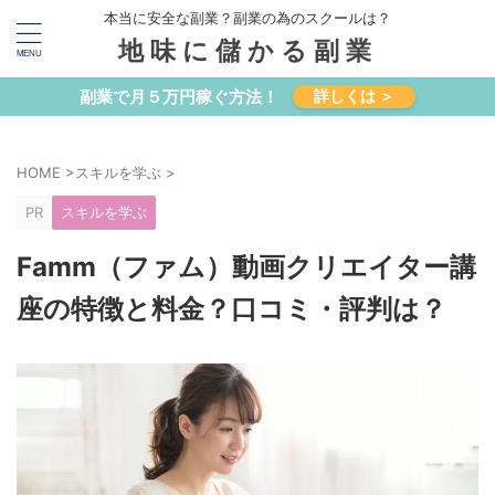
本当に安全な副業？副業の為のスクールは？
地味に儲かる副業
副業で月５万円稼ぐ方法！
詳しくは ＞
HOME
>
スキルを学ぶ
>
PR
スキルを学ぶ
Famm（ファム）動画クリエイター講
座の特徴と料金？口コミ・評判は？