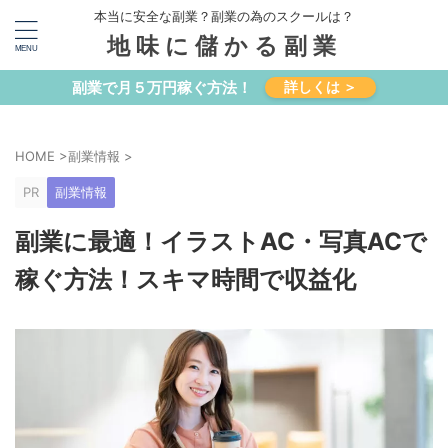
本当に安全な副業？副業の為のスクールは？
地味に儲かる副業
副業で月５万円稼ぐ方法！
詳しくは ＞
HOME
>
副業情報
>
PR
副業情報
副業に最適！イラストAC・写真ACで
稼ぐ方法！スキマ時間で収益化