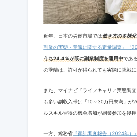
近年、日本の労働市場では
働き方の多様化
副業の実態・意識に関する定量調査』（20
うち24.4％が既に副業制度を運用中
であ
の乖離は、許可が得られても実際に挑戦に
また、マイナビ『ライフキャリア実態調査2
も多い副収入帯は「10～30万円未満」が
ルスキル習得の機会増加が副業参加を後押
一方、総務省
『家計調査報告（2024年）