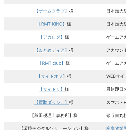
【ゲームクラブ】
様
日本最大級
【RMT KING】
様
日本最大級
【アカログ】
様
ゲームアカ
【まとめディア】
様
アカウント
【RMT.club】
様
ゲームアカウ
【サイトオフ】
様
WEBサイ
【サイトリ】
様
最短即日の
【買取ダッシュ】
様
スマホ・P
【秋田税理士事務所】様
領収書丸投
【環境デジタルソリューション】様
廃棄物業界