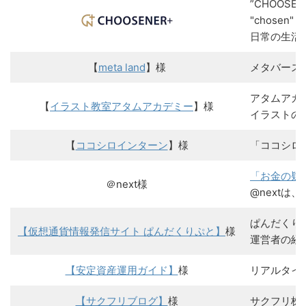
”CHOO
"chose
日常の生活が
【
meta land
】様
メタバース
アタムアカ
【
イラスト教室アタムアカデミー
】様
イラストの
【
ココシロインターン
】様
「ココシロ
「お金の疑
＠next様
@next
ぱんだくり
【仮想通貨情報発信サイト ぱんだくりぷと】
様
運営者の経
【安定資産運用ガイド】
様
リアルタイ
【サクフリブログ】
様
サクフリ株