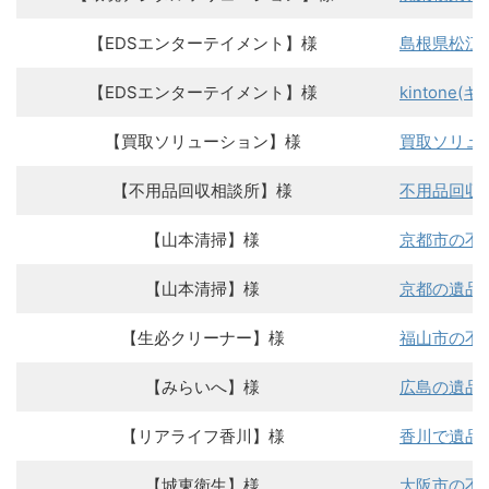
【EDSエンターテイメント】様
島根県松江
【EDSエンターテイメント】様
kinton
【買取ソリューション】様
買取ソリュ
【不用品回収相談所】様
不用品回収
【山本清掃】様
京都市の不
【山本清掃】様
京都の遺品
【生必クリーナー】様
福山市の不
【みらいへ】様
広島の遺品
【リアライフ香川】様
香川で遺品
【城東衛生】様
大阪市の不