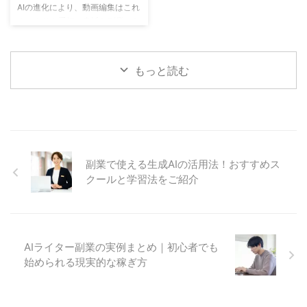
つずつ解説していきます。実際に
を押さえれば、初心者でも収益化
AIの進化により、動画編集はこれ
必要となるツール選びから、案件
は十分に目指せます。 ChatGPT
までよりも手軽で身近な副業にな
の探し方、さらには効率よく収益
プロンプト 収益化の基本とは
りました。特に初心者にとって
化するためのコツまで、現場 ...
ChatGPTを使って収益化を目指
は、「難しそう」「時間がかかり
すうえで、 ...
そう」というイメージがあるかも
もっと読む
しれませんが、現在ではAIツール
を活用することで、短時間で高品
質な動画を作成することが可能で
す。専門スキルがなくても副業と
して収益化できるチャンスが広が
っています。この記事では、AI動
画編集を副業として始めるための
副業で使える生成AIの活用法！おすすめス
具体的なステップを、初心者でも
クールと学習法をご紹介
理解できるように丁寧に解説して
いきます。 AI動画編集 副業の魅
力とは何か AI動画編集副業は、
効率よく収益化を目指 ...
AIライター副業の実例まとめ｜初心者でも
始められる現実的な稼ぎ方