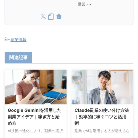
運営 >>
-
副業情報
関連記事
Google Geminiを活用した
Claude副業の使い分け方法
副業アイデア｜稼ぎ方と始
｜効率的に稼ぐコツと活用
め方
術
AI技術の進化により、副業の選択
副業でAIを活用する人が増えるな
肢は大きく広がっています。その
かで、「Claudeをどう使い分け