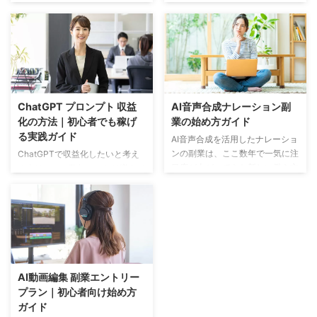
中でもGoogle Geminiは、文章作
れば、より効率よく収益につなげ
成や情報整理、アイデア出し、プ
られるのか」と悩む方は少なくあ
ログラミング補助など幅広い用途
りません。実際、同じツールでも
で活用できる生成AIです。
使い方しだいで成果には大きな差
Google Geminiを上手に活用する
が出ます。大切なのは、目的に応
ことで、これまで専門知識が必要
じてClaudeの役割をはっきり分
だった仕事にも挑戦しやすくなり
けることです。この記事では、初
ChatGPT プロンプト 収益
AI音声合成ナレーション副
ました。 本記事では、Google
心者の方でも分かりやすいよう
化の方法｜初心者でも稼げ
業の始め方ガイド
Geminiを使った副業アイデアや
に、Claude副業の具体的な使い
る実践ガイド
具体的な稼ぎ方、初心者でも始め
分け方法と、効率よく稼ぐための
AI音声合成を活用したナレーショ
られる方法について詳しく解説し
コツを丁寧に解説します。
ンの副業は、ここ数年で一気に注
ChatGPTで収益化したいと考え
ます。 Google Geminiを活用した
Claude副業の使い分け方法｜基
目度が上がってきた新しい働き方
る人は、ここ数年でかなり増えて
副業とは Google Geminiを活用し
本戦略を理解する Claude副業で
です。最大の魅力は、なんといっ
きました。とくに最近は、AIを活
...
安定して成果を出すためには、や
ても自宅にいながら手軽にスター
用したビジネスへの関心が高ま
みくもに使う ...
トできること。さらに、初期費用
り、「初心者でも本当に稼げるの
がそれほどかからない点も、これ
かな」と気になっている方も多い
から何かを始めたい方にとっては
はずです。そこで本記事では、
嬉しいポイントですよね。そこで
「ChatGPT プロンプト 収益化」
この記事では、「AI音声合成ナレ
をテーマに、具体的な方法や実践
AI動画編集 副業エントリー
ーション副業の始め方ガイド」と
のコツをわかりやすく解説しま
プラン｜初心者向け始め方
して、初心者の方でも迷わず進め
す。結論から言えば、正しくプロ
ガイド
られるよう具体的なステップを一
ンプトを設計し、活用のポイント